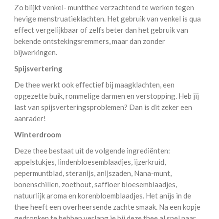
Zo blijkt venkel- muntthee verzachtend te werken tegen
hevige menstruatieklachten. Het gebruik van venkel is qua
effect vergelijkbaar of zelfs beter dan het gebruik van
bekende ontstekingsremmers, maar dan zonder
bijwerkingen.
Spijsvertering
De thee werkt ook effectief bij maagklachten, een
opgezette buik, rommelige darmen en verstopping. Heb jij
last van spijsverteringsproblemen? Dan is dit zeker een
aanrader!
Winterdroom
Deze thee bestaat uit de volgende ingrediënten:
appelstukjes, lindenbloesemblaadjes, ijzerkruid,
pepermuntblad, steranijs, anijszaden, Nana-munt,
bonenschillen, zoethout, saffloer bloesemblaadjes,
natuurlijk aroma en korenbloemblaadjes. Het anijs in de
thee heeft een overheersende zachte smaak. Na een kopje
gedronken te hebben verlang je bij deze thee al snel naar