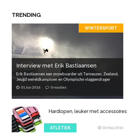
TRENDING
WINTERSPORT
Interview met Erik Bastiaansen
Erik Bastiaansen een snowboarder uit Terneuzen, Zeeland,
Jeugd wereldkampioen en Olympische vlaggendrager
01 Jun 2016
0 reacties
Hardlopen, leuker met accessoires
ATLETIEK
03 May 2016