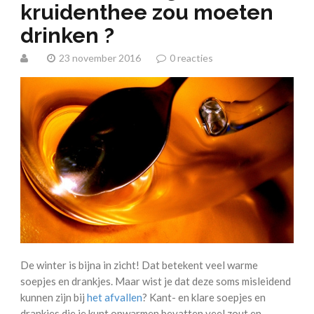
kruidenthee zou moeten
drinken ?
23 november 2016
0 reacties
De winter is bijna in zicht! Dat betekent veel warme
soepjes en drankjes. Maar wist je dat deze soms misleidend
kunnen zijn bij
het afvallen
? Kant- en klare soepjes en
drankjes die je kunt opwarmen bevatten veel zout en