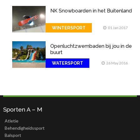
NK Snowboarden in het Buitenland
WINTERSPORT
01 Jan 2017
Openluchtzwembaden bij jou in de
buurt
WATERSPORT
26 May 2016
Sporten A – M
Atletie
Behendigheidssport
Balsport