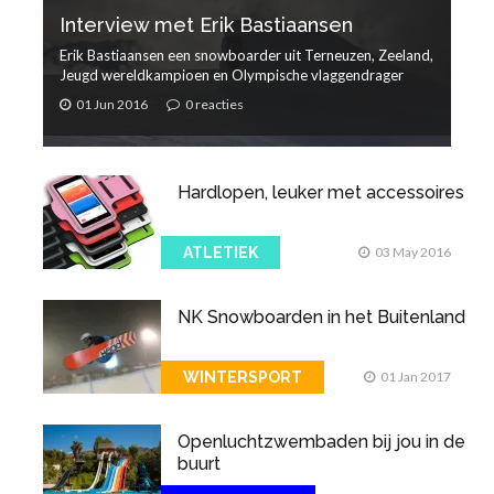
Interview met Erik Bastiaansen
Erik Bastiaansen een snowboarder uit Terneuzen, Zeeland,
Jeugd wereldkampioen en Olympische vlaggendrager
01 Jun 2016
0 reacties
Hardlopen, leuker met accessoires
ATLETIEK
03 May 2016
NK Snowboarden in het Buitenland
WINTERSPORT
01 Jan 2017
Openluchtzwembaden bij jou in de
buurt