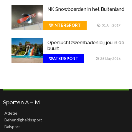
NK Snowboarden in het Buitenland
WINTERSPORT
01 Jan 2017
Openluchtzwembaden bij jou in de
buurt
WATERSPORT
26 May 2016
Sporten A – M
Atletie
Behendigheidssport
Balsport