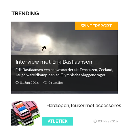
TRENDING
WINTERSPORT
Interview met Erik Bastiaansen
Erik Bastiaansen een snowboarder uit Terneuzen, Zeeland,
Jeugd wereldkampioen en Olympische vlaggendrager
01 Jun 2016
0 reacties
Hardlopen, leuker met accessoires
ATLETIEK
03 May 2016