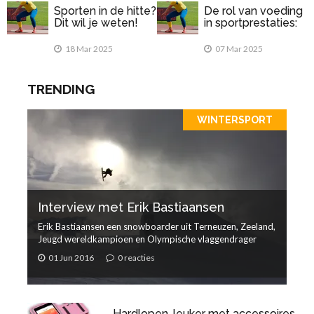
Sporten in de hitte?
De rol van voeding
Dit wil je weten!
in sportprestaties:
Wat eet je voor en
na het sporten?
18 Mar 2025
07 Mar 2025
TRENDING
WINTERSPORT
Interview met Erik Bastiaansen
Erik Bastiaansen een snowboarder uit Terneuzen, Zeeland,
Jeugd wereldkampioen en Olympische vlaggendrager
01 Jun 2016
0 reacties
Hardlopen, leuker met accessoires