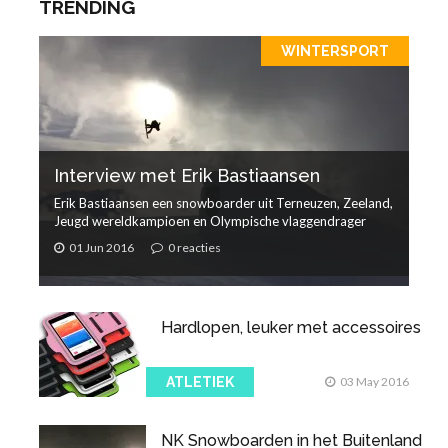
TRENDING
WINTERSPORT
Interview met Erik Bastiaansen
Erik Bastiaansen een snowboarder uit Terneuzen, Zeeland,
Jeugd wereldkampioen en Olympische vlaggendrager
01 Jun 2016
0 reacties
Hardlopen, leuker met accessoires
ATLETIEK
03 May 2016
NK Snowboarden in het Buitenland