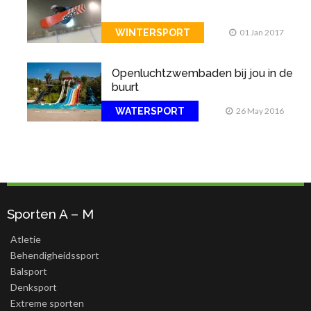
WINTERSPORT
01 Jan 2017
Openluchtzwembaden bij jou in de
buurt
WATERSPORT
26 May 2016
Sporten A – M
Atletie
Behendigheidssport
Balsport
Denksport
Extreme sporten