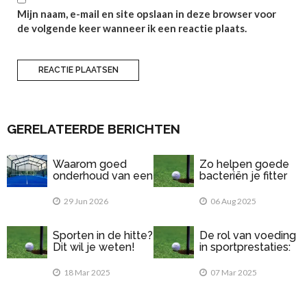
Mijn naam, e-mail en site opslaan in deze browser voor
de volgende keer wanneer ik een reactie plaats.
GERELATEERDE BERICHTEN
Waarom goed
Zo helpen goede
onderhoud van een
bacteriën je fitter
padelbaan
te voelen
belangrijk is
29 Jun 2026
06 Aug 2025
Sporten in de hitte?
De rol van voeding
Dit wil je weten!
in sportprestaties:
Wat eet je voor en
na het sporten?
18 Mar 2025
07 Mar 2025