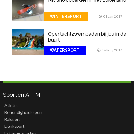
NK Snowboarden in het Buitenland
WINTERSPORT
01 Jan 2017
Openluchtzwembaden bij jou in de
buurt
WATERSPORT
26 May 2016
Sporten A – M
Atletie
Behendigheidssport
Balsport
Denksport
Extreme sporten