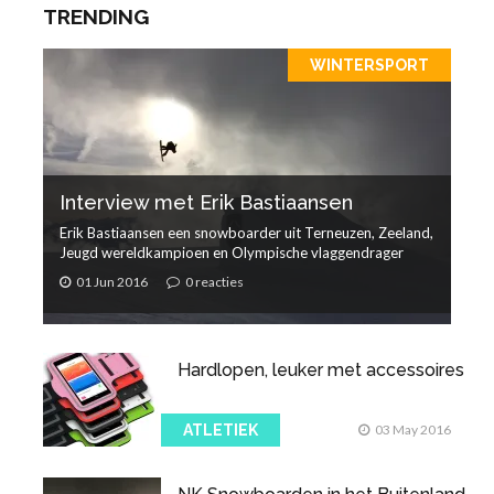
TRENDING
WINTERSPORT
Interview met Erik Bastiaansen
Erik Bastiaansen een snowboarder uit Terneuzen, Zeeland,
Jeugd wereldkampioen en Olympische vlaggendrager
01 Jun 2016
0 reacties
Hardlopen, leuker met accessoires
ATLETIEK
03 May 2016