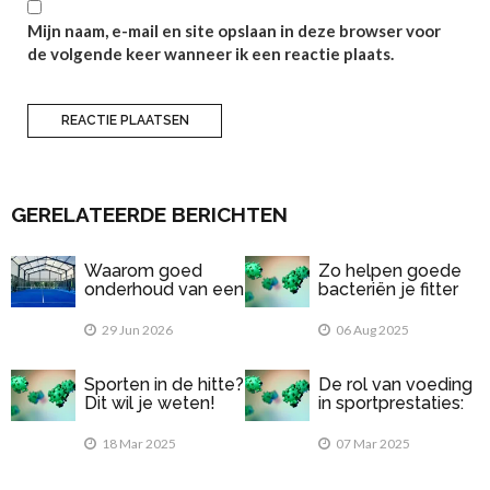
Mijn naam, e-mail en site opslaan in deze browser voor
de volgende keer wanneer ik een reactie plaats.
GERELATEERDE BERICHTEN
Waarom goed
Zo helpen goede
onderhoud van een
bacteriën je fitter
padelbaan
te voelen
belangrijk is
29 Jun 2026
06 Aug 2025
Sporten in de hitte?
De rol van voeding
Dit wil je weten!
in sportprestaties:
Wat eet je voor en
na het sporten?
18 Mar 2025
07 Mar 2025