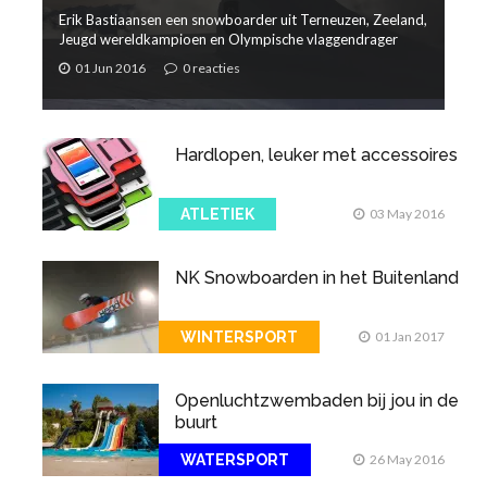
Erik Bastiaansen een snowboarder uit Terneuzen, Zeeland,
Jeugd wereldkampioen en Olympische vlaggendrager
01 Jun 2016
0 reacties
Hardlopen, leuker met accessoires
ATLETIEK
03 May 2016
NK Snowboarden in het Buitenland
WINTERSPORT
01 Jan 2017
Openluchtzwembaden bij jou in de
buurt
WATERSPORT
26 May 2016