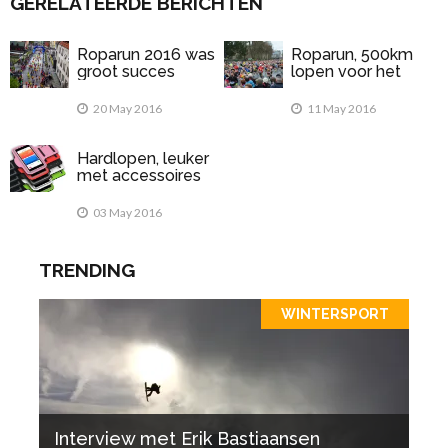
GERELATEERDE BERICHTEN
Roparun 2016 was
Roparun, 500km
groot succes
lopen voor het
goede doel
20 May 2016
11 May 2016
Hardlopen, leuker
met accessoires
03 May 2016
TRENDING
WINTERSPORT
Interview met Erik Bastiaansen