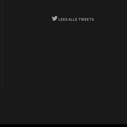
Tweets by @Sportable_info
LEES ALLE TWEETS