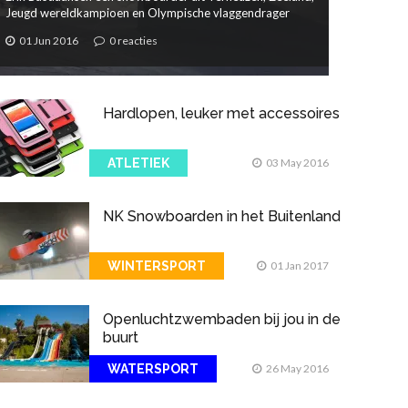
Jeugd wereldkampioen en Olympische vlaggendrager
01 Jun 2016
0 reacties
Hardlopen, leuker met accessoires
ATLETIEK
03 May 2016
NK Snowboarden in het Buitenland
WINTERSPORT
01 Jan 2017
Openluchtzwembaden bij jou in de
buurt
WATERSPORT
26 May 2016