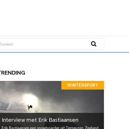
TRENDING
WINTERSPORT
Interview met Erik Bastiaansen
Erik Bastiaansen een snowboarder uit Terneuzen, Zeeland,