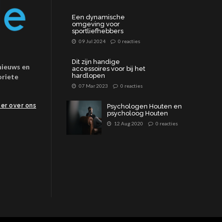
Een dynamische
omgeving voor
sportliefhebbers
09 Jul 2024
0 reacties
Dit zijn handige
tnieuws en
accessoires voor bij het
hardlopen
oriete
07 Mar 2023
0 reacties
er over ons
Psychologen Houten en
psycholoog Houten
12 Aug 2020
0 reacties