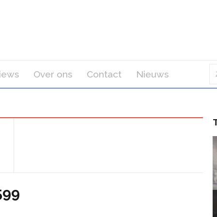
iews
Over ons
Contact
Nieuws
599