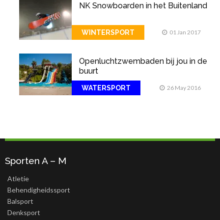
NK Snowboarden in het Buitenland
WINTERSPORT
01 Jan 2017
Openluchtzwembaden bij jou in de
buurt
WATERSPORT
26 May 2016
Sporten A – M
Atletie
Behendigheidssport
Balsport
Denksport