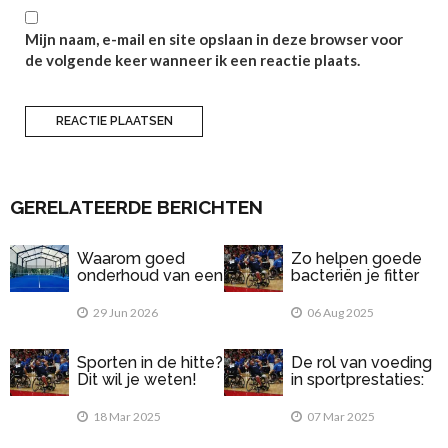
Mijn naam, e-mail en site opslaan in deze browser voor
de volgende keer wanneer ik een reactie plaats.
GERELATEERDE BERICHTEN
Waarom goed
Zo helpen goede
onderhoud van een
bacteriën je fitter
padelbaan
te voelen
belangrijk is
29 Jun 2026
06 Aug 2025
Sporten in de hitte?
De rol van voeding
Dit wil je weten!
in sportprestaties:
Wat eet je voor en
na het sporten?
18 Mar 2025
07 Mar 2025