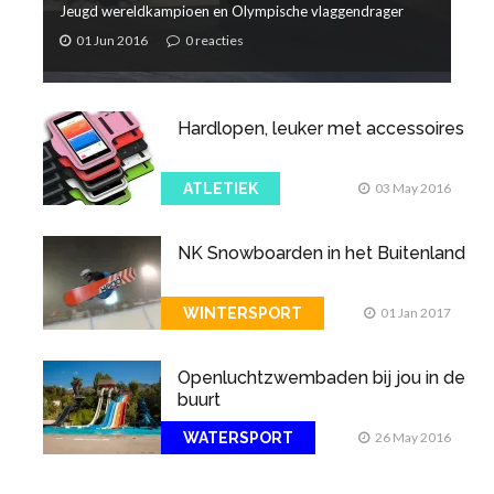
Jeugd wereldkampioen en Olympische vlaggendrager
01 Jun 2016
0 reacties
Hardlopen, leuker met accessoires
ATLETIEK
03 May 2016
NK Snowboarden in het Buitenland
WINTERSPORT
01 Jan 2017
Openluchtzwembaden bij jou in de
buurt
WATERSPORT
26 May 2016