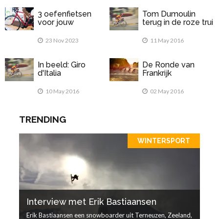
3 oefenfietsen
Tom Dumoulin
voor jouw
terug in de roze trui
thuisgymnastiek
23 Nov 2023
11 May 2016
In beeld: Giro
De Ronde van
d'Italia
Frankrijk
10 May 2016
02 May 2016
TRENDING
WINTERSPORT
Interview met Erik Bastiaansen
Erik Bastiaansen een snowboarder uit Terneuzen, Zeeland,