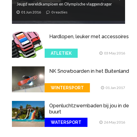
Jeugd wereldkampioen en Olympische vlaggendrager
01 Jun 2016
0 reacties
Hardlopen, leuker met accessoires
ATLETIEK
03 May 2016
NK Snowboarden in het Buitenland
WINTERSPORT
01 Jan 2017
Openluchtzwembaden bij jou in de
buurt
WATERSPORT
26 May 2016