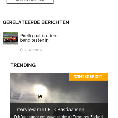
GERELATEERDE BERICHTEN
Pirelli gaat bredere
band testen in
Formule 1
20 Apr 2016
TRENDING
WINTERSPORT
Interview met Erik Bastiaansen
Erik Bastiaansen een snowboarder uit Terneuzen, Zeeland,