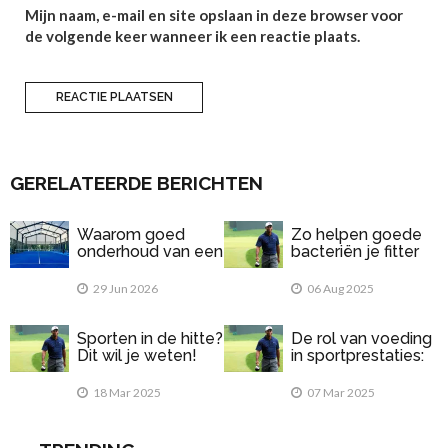
Mijn naam, e-mail en site opslaan in deze browser voor
de volgende keer wanneer ik een reactie plaats.
GERELATEERDE BERICHTEN
Waarom goed
Zo helpen goede
onderhoud van een
bacteriën je fitter
padelbaan
te voelen
belangrijk is
29 Jun 2026
06 Aug 2025
Sporten in de hitte?
De rol van voeding
Dit wil je weten!
in sportprestaties:
Wat eet je voor en
na het sporten?
18 Mar 2025
07 Mar 2025