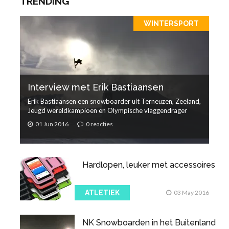
TRENDING
WINTERSPORT
Interview met Erik Bastiaansen
Erik Bastiaansen een snowboarder uit Terneuzen, Zeeland,
Jeugd wereldkampioen en Olympische vlaggendrager
01 Jun 2016
0 reacties
Hardlopen, leuker met accessoires
ATLETIEK
03 May 2016
NK Snowboarden in het Buitenland