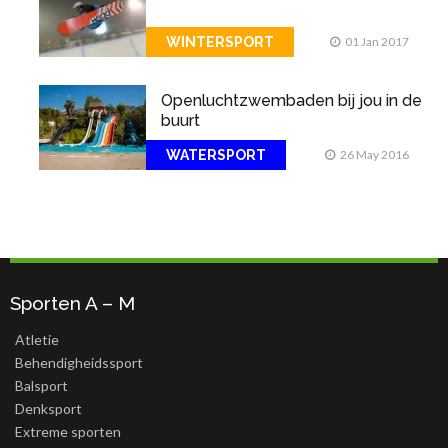
WINTERSPORT
01 Jan 2017
Openluchtzwembaden bij jou in de
buurt
WATERSPORT
26 May 2016
Sporten A – M
Atletie
Behendigheidssport
Balsport
Denksport
Extreme sporten