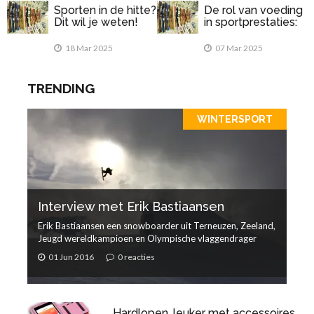
Sporten in de hitte?
De rol van voeding
Dit wil je weten!
in sportprestaties:
Wat eet je voor en
na het sporten?
18 Mar 2025
07 Mar 2025
TRENDING
WINTERSPORT
Interview met Erik Bastiaansen
Erik Bastiaansen een snowboarder uit Terneuzen, Zeeland,
Jeugd wereldkampioen en Olympische vlaggendrager
01 Jun 2016
0 reacties
Hardlopen, leuker met accessoires