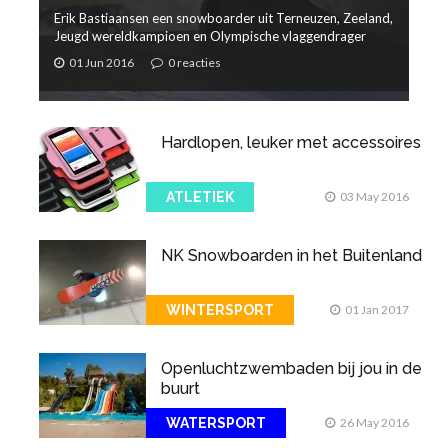
Erik Bastiaansen een snowboarder uit Terneuzen, Zeeland,
Jeugd wereldkampioen en Olympische vlaggendrager
01 Jun 2016
0 reacties
Hardlopen, leuker met accessoires
ATLETIEK
03 May 2016
NK Snowboarden in het Buitenland
WINTERSPORT
01 Jan 2017
Openluchtzwembaden bij jou in de
buurt
WATERSPORT
26 May 2016