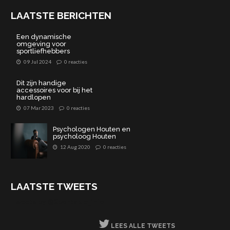
LAATSTE BERICHTEN
Een dynamische
omgeving voor
sportliefhebbers
09 Jul 2024
0 reacties
Dit zijn handige
accessoires voor bij het
hardlopen
07 Mar 2023
0 reacties
Psychologen Houten en
psycholoog Houten
12 Aug 2020
0 reacties
LAATSTE TWEETS
Tweets by @Sportable_info
LEES ALLE TWEETS