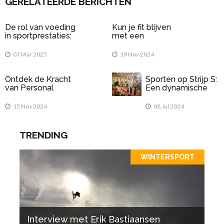
GERELATEERDE BERICHTEN
De rol van voeding
Kun je fit blijven
in sportprestaties:
met een
Wat eet je voor en
elektrische fiets?
na het sporten?
07 Mar 2025
19 Nov 2024
Ontdek de Kracht
Sporten op Strijp S:
van Personal
Een dynamische
Training bij FitX
omgeving voor
Almere
sportliefhebbers
15 Nov 2024
08 Jul 2024
TRENDING
WINTERSPORT
Interview met Erik Bastiaansen