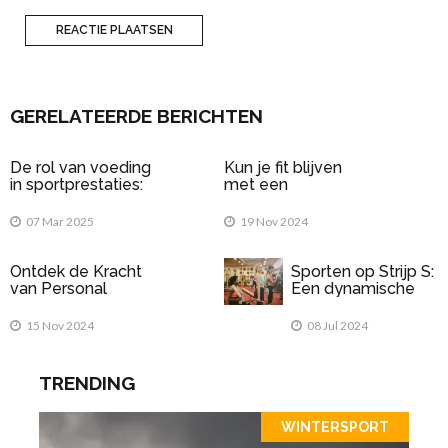
GERELATEERDE BERICHTEN
De rol van voeding
Kun je fit blijven
in sportprestaties:
met een
Wat eet je voor en
elektrische fiets?
na het sporten?
07 Mar 2025
19 Nov 2024
Ontdek de Kracht
Sporten op Strijp S:
van Personal
Een dynamische
Training bij FitX
omgeving voor
Almere
sportliefhebbers
15 Nov 2024
08 Jul 2024
TRENDING
WINTERSPORT