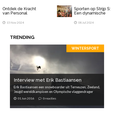
Ontdek de Kracht
Sporten op Strijp S:
van Personal
Een dynamische
Training bij FitX
omgeving voor
Almere
sportliefhebbers
15 Nov 2024
08 Jul 2024
TRENDING
WINTERSPORT
Interview met Erik Bastiaansen
Erik Bastiaansen een snowboarder uit Terneuzen, Zeeland,
Jeugd wereldkampioen en Olympische vlaggendrager
01 Jun 2016
0 reacties