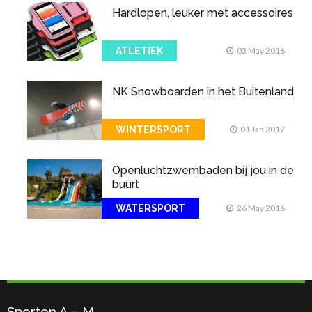
Hardlopen, leuker met accessoires
ATLETIEK
03 May 2016
NK Snowboarden in het Buitenland
WINTERSPORT
01 Jan 2017
Openluchtzwembaden bij jou in de
buurt
WATERSPORT
26 May 2016
Sporten A – M