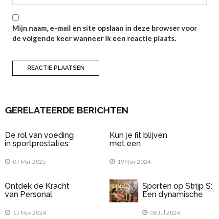
Mijn naam, e-mail en site opslaan in deze browser voor
de volgende keer wanneer ik een reactie plaats.
GERELATEERDE BERICHTEN
De rol van voeding
Kun je fit blijven
in sportprestaties:
met een
Wat eet je voor en
elektrische fiets?
na het sporten?
07 Mar 2025
19 Nov 2024
Ontdek de Kracht
Sporten op Strijp S:
van Personal
Een dynamische
Training bij FitX
omgeving voor
Almere
sportliefhebbers
15 Nov 2024
08 Jul 2024