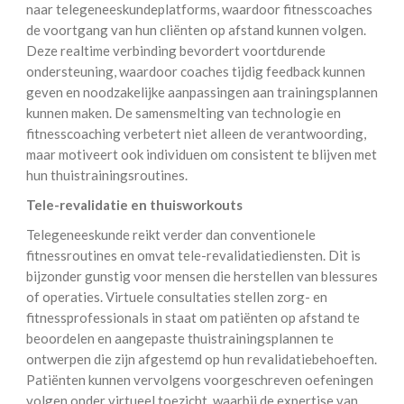
naar telegeneeskundeplatforms, waardoor fitnesscoaches
de voortgang van hun cliënten op afstand kunnen volgen.
Deze realtime verbinding bevordert voortdurende
ondersteuning, waardoor coaches tijdig feedback kunnen
geven en noodzakelijke aanpassingen aan trainingsplannen
kunnen maken. De samensmelting van technologie en
fitnesscoaching verbetert niet alleen de verantwoording,
maar motiveert ook individuen om consistent te blijven met
hun thuistrainingsroutines.
Tele-revalidatie en thuisworkouts
Telegeneeskunde reikt verder dan conventionele
fitnessroutines en omvat tele-revalidatiediensten. Dit is
bijzonder gunstig voor mensen die herstellen van blessures
of operaties. Virtuele consultaties stellen zorg- en
fitnessprofessionals in staat om patiënten op afstand te
beoordelen en aangepaste thuistrainingsplannen te
ontwerpen die zijn afgestemd op hun revalidatiebehoeften.
Patiënten kunnen vervolgens voorgeschreven oefeningen
volgen onder virtueel toezicht, waarbij de expertise van