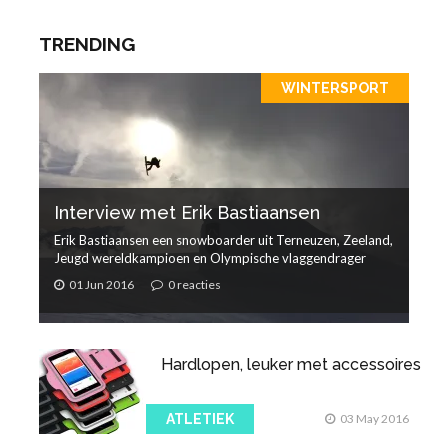
TRENDING
WINTERSPORT
Interview met Erik Bastiaansen
Erik Bastiaansen een snowboarder uit Terneuzen, Zeeland,
Jeugd wereldkampioen en Olympische vlaggendrager
01 Jun 2016
0 reacties
Hardlopen, leuker met accessoires
ATLETIEK
03 May 2016