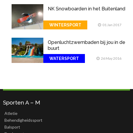
NK Snowboarden in het Buitenland
WINTERSPORT
01 Jan 2017
Openluchtzwembaden bij jou in de
buurt
WATERSPORT
26 May 2016
Sporten A – M
Atletie
Behendigheidssport
Balsport