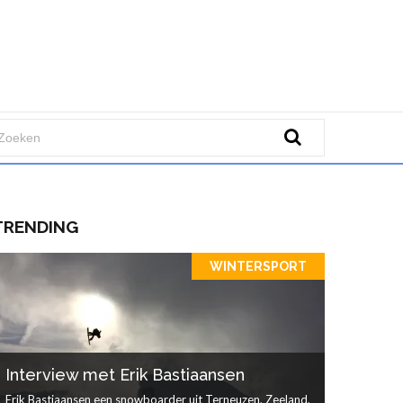
TRENDING
WINTERSPORT
Interview met Erik Bastiaansen
Erik Bastiaansen een snowboarder uit Terneuzen, Zeeland,