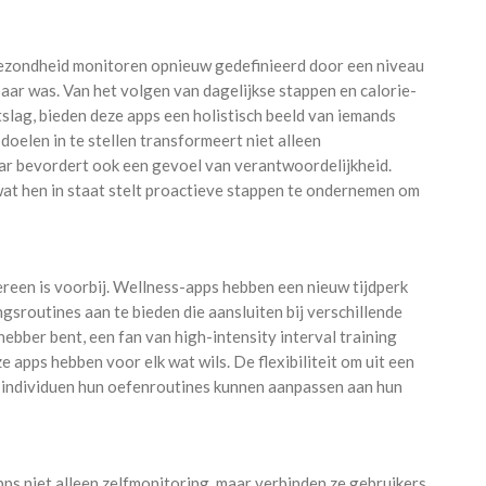
zondheid monitoren opnieuw gedefinieerd door een niveau
aar was. Van het volgen van dagelijkse stappen en calorie-
slag, bieden deze apps een holistisch beeld van iemands
oelen in te stellen transformeert niet alleen
ar bevordert ook een gevoel van verantwoordelijkheid.
wat hen in staat stelt proactieve stappen te ondernemen om
ereen is voorbij. Wellness-apps hebben een nieuw tijdperk
ngsroutines aan te bieden die aansluiten bij verschillende
ebber bent, een fan van high-intensity interval training
ze apps hebben voor elk wat wils. De flexibiliteit om uit een
t individuen hun oefenroutines kunnen aanpassen aan hun
pps niet alleen zelfmonitoring, maar verbinden ze gebruikers