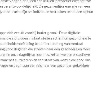
ensie voegt niet alleen een leuk en interactief element toe
 en verantwoordelijkheid. De gezamenlijke energie van een
ende kracht zijn om individuen betrokken te houden bij hun
ps zich ver uit voorbij louter gemak. Deze digitale
ms die individuen in staat stellen actief hun gezondheid te
gezondheidsmonitoring tot ondersteuning van mentaal
ssing voor degenen die streven naar een gezondere en meer
eren in onze dagelijkse routines, zetten we een proactieve
, maar het cultiveren van een staat van welzijn die door ons
-apps en begin aan een reis naar een gezonder, gelukkiger