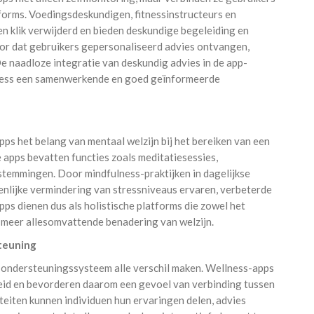
forms. Voedingsdeskundigen, fitnessinstructeurs en
en klik verwijderd en bieden deskundige begeleiding en
oor dat gebruikers gepersonaliseerd advies ontvangen,
e naadloze integratie van deskundig advies in de app-
lness een samenwerkende en goed geïnformeerde
ps het belang van mentaal welzijn bij het bereiken van een
 apps bevatten functies zoals meditatiesessies,
stemmingen. Door mindfulness-praktijken in dagelijkse
enlijke vermindering van stressniveaus ervaren, verbeterde
ps dienen dus als holistische platforms die zowel het
 meer allesomvattende benadering van welzijn.
teuning
n ondersteuningssysteem alle verschil maken. Wellness-apps
id en bevorderen daarom een gevoel van verbinding tussen
teiten kunnen individuen hun ervaringen delen, advies