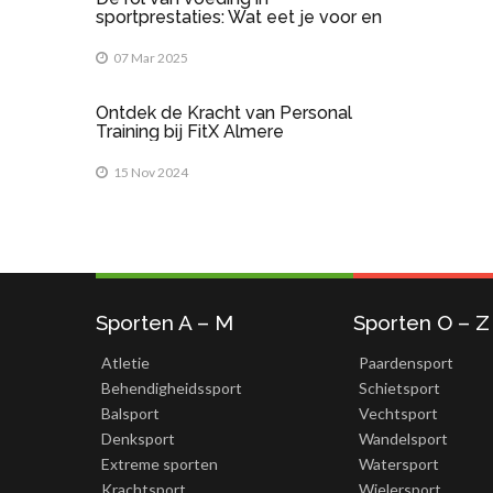
sportprestaties: Wat eet je voor en
na het sporten?
07 Mar 2025
Ontdek de Kracht van Personal
Training bij FitX Almere
15 Nov 2024
Sporten A – M
Sporten O – Z
Atletie
Paardensport
Behendigheidssport
Schietsport
Balsport
Vechtsport
Denksport
Wandelsport
Extreme sporten
Watersport
Krachtsport
Wielersport