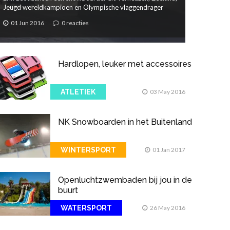
Jeugd wereldkampioen en Olympische vlaggendrager
01 Jun 2016
0 reacties
Hardlopen, leuker met accessoires
ATLETIEK
03 May 2016
NK Snowboarden in het Buitenland
WINTERSPORT
01 Jan 2017
Openluchtzwembaden bij jou in de
buurt
WATERSPORT
26 May 2016