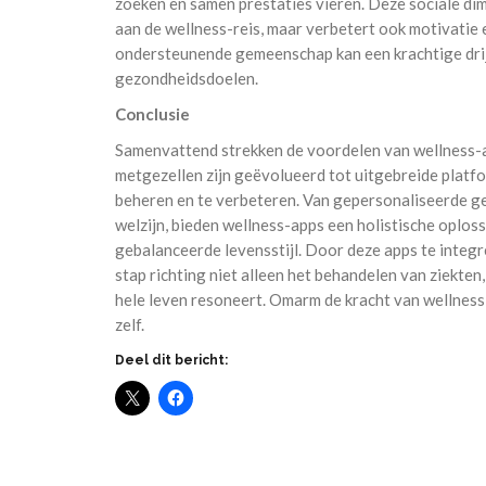
zoeken en samen prestaties vieren. Deze sociale dim
aan de wellness-reis, maar verbetert ook motivatie
ondersteunende gemeenschap kan een krachtige drijv
gezondheidsdoelen.
Conclusie
Samenvattend strekken de voordelen van wellness-ap
metgezellen zijn geëvolueerd tot uitgebreide platfor
beheren en te verbeteren. Van gepersonaliseerde 
welzijn, bieden wellness-apps een holistische oplo
gebalanceerde levensstijl. Door deze apps te integr
stap richting niet alleen het behandelen van ziekten
hele leven resoneert. Omarm de kracht van wellness
zelf.
Deel dit bericht: