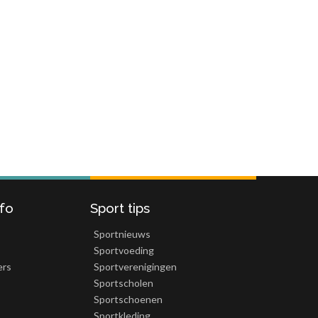
nfo
Sport tips
Sportnieuws
Sportvoeding
ers
Sportverenigingen
Sportscholen
Sportschoenen
Sportkleding