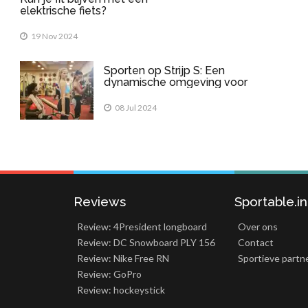
elektrische fiets?
19 Nov 2024
Sporten op Strijp S: Een
dynamische omgeving voor
sportliefhebbers
08 Jul 2024
Reviews
Sportable.i
Review: 4President longboard
Over ons
Review: DC Snowboard PLY 156
Contact
Review: Nike Free RN
Sportieve partn
Review: GoPro
Review: hockeystick