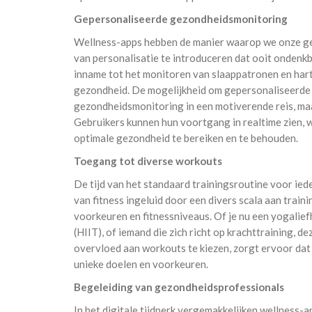
Gepersonaliseerde gezondheidsmonitoring
Wellness-apps hebben de manier waarop we onze ge
van personalisatie te introduceren dat ooit ondenkb
inname tot het monitoren van slaappatronen en hart
gezondheid. De mogelijkheid om gepersonaliseerde d
gezondheidsmonitoring in een motiverende reis, ma
Gebruikers kunnen hun voortgang in realtime zien, 
optimale gezondheid te bereiken en te behouden.
Toegang tot diverse workouts
De tijd van het standaard trainingsroutine voor ied
van fitness ingeluid door een divers scala aan traini
voorkeuren en fitnessniveaus. Of je nu een yogaliefh
(HIIT), of iemand die zich richt op krachttraining, de
overvloed aan workouts te kiezen, zorgt ervoor da
unieke doelen en voorkeuren.
Begeleiding van gezondheidsprofessionals
In het digitale tijdperk vergemakkelijken wellness-a