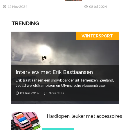
Training bij FitX
omgeving voor
Almere
sportliefhebbers
15 Nov 2024
08 Jul 2024
TRENDING
WINTERSPORT
Interview met Erik Bastiaansen
Erik Bastiaansen een snowboarder uit Terneuzen, Zeeland,
Jeugd wereldkampioen en Olympische vlaggendrager
01 Jun 2016
0 reacties
Hardlopen, leuker met accessoires