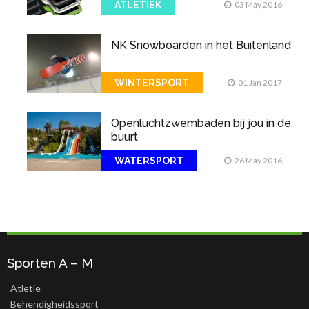
ATLETIEK
03 May 2016
NK Snowboarden in het Buitenland
WINTERSPORT
01 Jan 2017
Openluchtzwembaden bij jou in de
buurt
WATERSPORT
26 May 2016
Sporten A – M
Atletie
Behendigheidssport